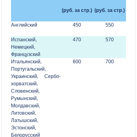
(руб. за стр.)
(руб. за стр.)
Английский
450
550
Испанский,
470
570
Немецкий,
Французский
Итальянский,
600
700
Португальский,
Украинский, Сербо-
хорватский,
Словенский,
Румынский,
Молдавский,
Литовский,
Латышский,
Эстонский,
Белорусский