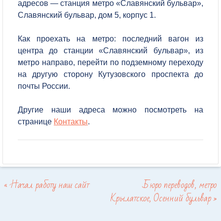
адресов — станция метро «Славянский бульвар»,
Славянский бульвар, дом 5, корпус 1.
Как проехать на метро: последний вагон из
центра до станции «Славянский бульвар»,
из
метро направо, перейти по подземному переходу
на другую сторону Кутузовского проспекта до
почты России.
Другие наши адреса можно посмотреть на
странице
Контакты
.
«
Начал работу наш сайт
Бюро переводов, метро
Post navigation
Крылатское, Осенний бульвар
»